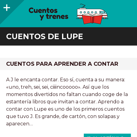
Barra
lateral
CUENTOS Y TRENES
TRENES DE MADERA Y LIBROS INFANTILES RECOMENDADOS
CUENTOS DE LUPE
CUENTOS PARA APRENDER A CONTAR
A J le encanta contar. Eso sí, cuenta a su manera:
«uno, treh, sei, sei, ciiiincooooo». Así que los
momentos divertidos no faltan cuando coge de la
estantería libros que invitan a contar. Aprendo a
contar con Lupe es uno de los primeros cuentos
que tuvo J. Es grande, de cartón, con solapas y
aparecen…