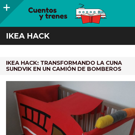
Barra
lateral
CUENTOS Y TRENES
TRENES DE MADERA Y LIBROS INFANTILES RECOMENDADOS
IKEA HACK
IKEA HACK: TRANSFORMANDO LA CUNA
SUNDVIK EN UN CAMIÓN DE BOMBEROS