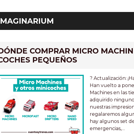
IMAGINARIUM
ar
DÓNDE COMPRAR MICRO MACHIN
COCHES PEQUEÑOS
? Actualización: ¡
Han vuelto a poner
Machines en las t
adquirido ningun
nuestras impresio
regalaremos alguno
hay algunos set de
emergencias,…