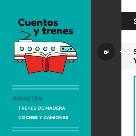
Estánd
CUENTOS Y TRENES
TRENES DE MADERA Y LIBROS
INFANTILES RECOMENDADOS
JUGUETES
TRENES DE MADERA
COCHES Y CAMIONES