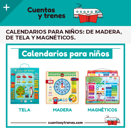
Barra
lateral
CUENTOS Y TRENES
TRENES DE MADERA Y LIBROS INFANTILES RECOMENDADOS
CALENDARIOS PARA NIÑOS: DE MADERA,
DE TELA Y MAGNÉTICOS.