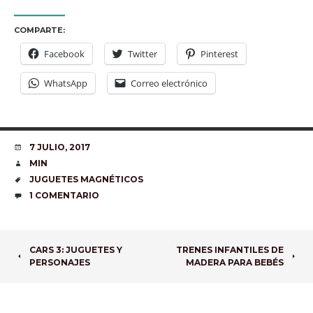
COMPARTE:
Facebook
Twitter
Pinterest
WhatsApp
Correo electrónico
FECHA
7 JULIO, 2017
AUTOR
MIN
ETIQUETAS
JUGUETES MAGNÉTICOS
COMENTARIOS
1 COMENTARIO
NAVEGADOR
CARS 3: JUGUETES Y
TRENES INFANTILES DE
PERSONAJES
MADERA PARA BEBÉS
DE
ARTÍCULOS