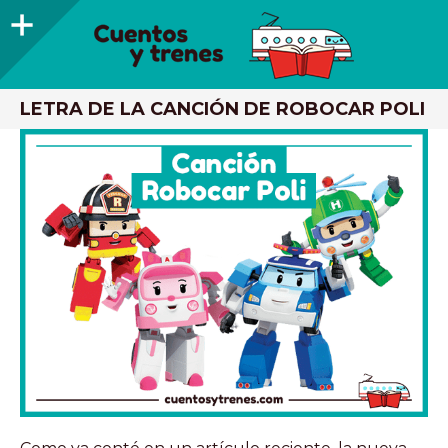
Barra
lateral
CUENTOS Y TRENES
TRENES DE MADERA Y LIBROS INFANTILES RECOMENDADOS
LETRA DE LA CANCIÓN DE ROBOCAR POLI