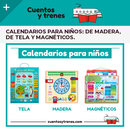
Barra
lateral
CUENTOS Y TRENES
TRENES DE MADERA Y LIBROS INFANTILES RECOMENDADOS
CALENDARIOS PARA NIÑOS: DE MADERA,
DE TELA Y MAGNÉTICOS.