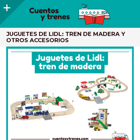
Barra
lateral
CUENTOS Y TRENES
TRENES DE MADERA Y LIBROS INFANTILES RECOMENDADOS
JUGUETES DE LIDL: TREN DE MADERA Y
OTROS ACCESORIOS