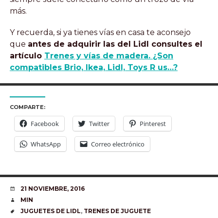
más.
Y recuerda, si ya tienes vías en casa te aconsejo
que
antes de adquirir las del Lidl consultes el
artículo
Trenes y vías de madera. ¿Son
compatibles Brio, Ikea, Lidl, Toys R us…?
COMPARTE:
Facebook
Twitter
Pinterest
WhatsApp
Correo electrónico
FECHA
21 NOVIEMBRE, 2016
AUTOR
MIN
ETIQUETAS
JUGUETES DE LIDL
,
TRENES DE JUGUETE