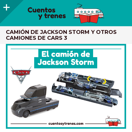
Barra
lateral
CUENTOS Y TRENES
TRENES DE MADERA Y LIBROS INFANTILES RECOMENDADOS
CAMIÓN DE JACKSON STORM Y OTROS
CAMIONES DE CARS 3